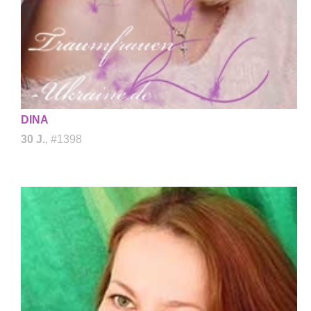
DINA
30 J.
, #1398