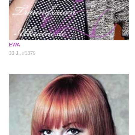
EWA
33 J.
, #1379