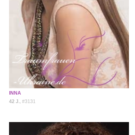
INNA
42 J.
, #3131