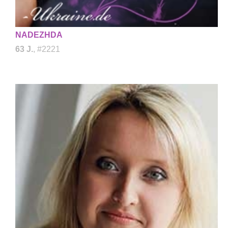
NADEZHDA
63 J.
, #2221