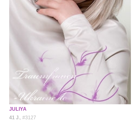
JULIYA
41 J.
, #3127