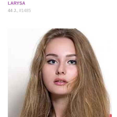
LARYSA
44 J.
, #1485