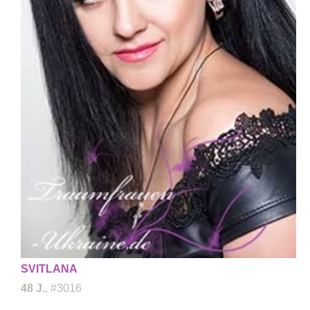
SVITLANA
48 J.
, #3016