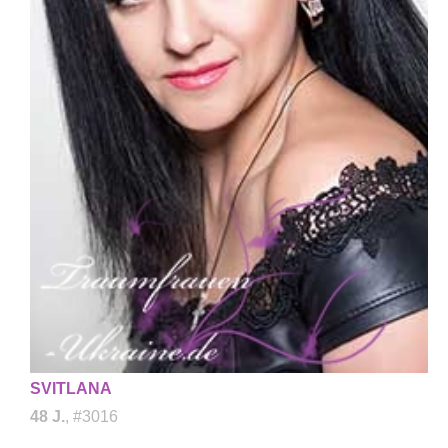
SVITLANA
48 J.
, #3016