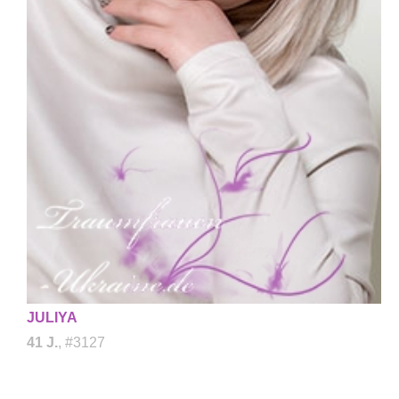
JULIYA
41 J.
, #3127