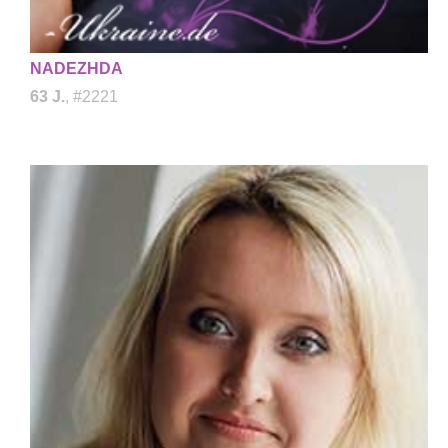
NADEZHDA
63 J.
, #2221