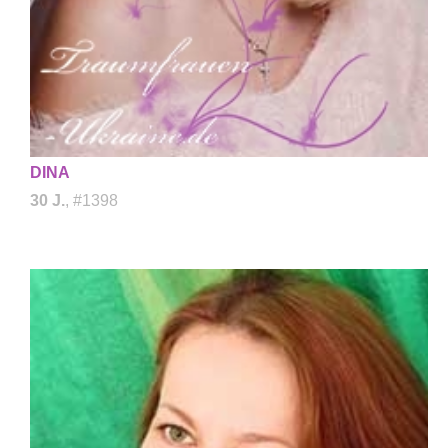
DINA
30 J.
, #1398