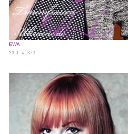
EWA
33 J.
, #1379