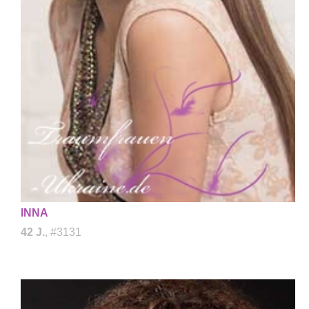
INNA
42 J.
, #3131