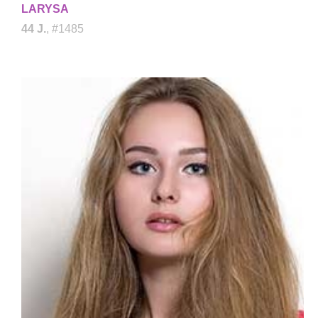
LARYSA
44 J.
, #1485