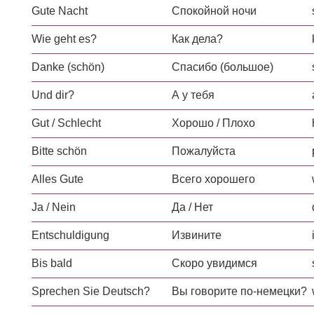
Gute Nacht
Спокойной ночи
Wie geht es?
Как дела?
Danke (schön)
Спасибо (большое)
Und dir?
А у тебя
Gut / Schlecht
Хорошо / Плохо
Bitte schön
Пожалуйста
Alles Gute
Всего хорошего
Ja / Nein
Да / Нет
Entschuldigung
Извините
Bis bald
Скоро увидимся
Sprechen Sie Deutsch?
Вы говорите по-немецки?