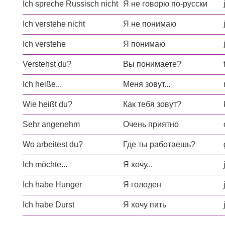
Ich spreche Russisch nicht
Я не говорю по-русски
Ich verstehe nicht
Я не понимаю
Ich verstehe
Я понимаю
Verstehst du?
Вы понимаете?
Ich heiße...
Меня зовут...
Wie heißt du?
Как тебя зовут?
Sehr angenehm
Очень приятно
Wo arbeitest du?
Где ты работаешь?
Ich möchte...
Я хочу...
Ich habe Hunger
Я голоден
Ich habe Durst
Я хочу пить